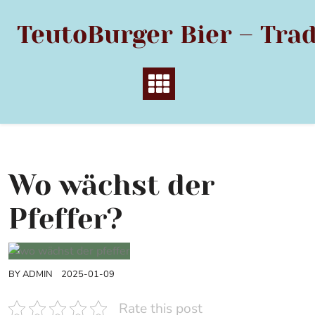
Skip
to
TeutoBurger Bier – Trad
content
Wo wächst der
Pfeffer?
BY
ADMIN
2025-01-09
Rate this post