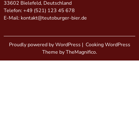
33602 Bielefeld, Deutschland
Telefon:
+49 (521) 123 45 678
E-Mail:
kontakt@teutoburger-bier.de
Proudly powered by WordPress
|
Cooking WordPress
Theme by TheMagnifico.