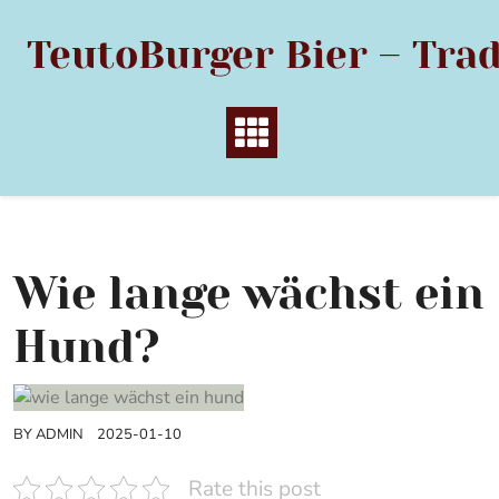
Skip
to
TeutoBurger Bier – Trad
content
Wie lange wächst ein
Hund?
BY
ADMIN
2025-01-10
Rate this post