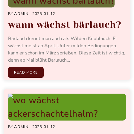
BY
ADMIN
2025-01-12
wann wächst bärlauch?
Bärlauch kennt man auch als Wilden Knoblauch. Er
wächst meist ab April. Unter milden Bedingungen
kann er schon im März sprießen. Diese Zeit ist wichtig,
denn ab Mai blüht Bärlauch…
READ MORE
BY
ADMIN
2025-01-12