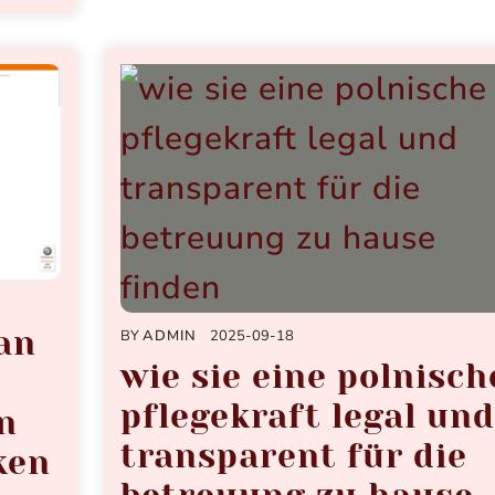
man
BY
ADMIN
2025-09-18
wie sie eine polnisch
r
pflegekraft legal und
n
transparent für die
ken