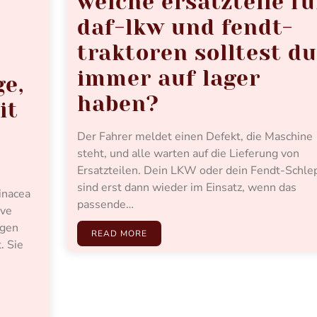
welche ersatzteile fü
daf-lkw und fendt-
traktoren solltest du
immer auf lager
ge,
haben?
it
Der Fahrer meldet einen Defekt, die Maschine
steht, und alle warten auf die Lieferung von
Ersatzteilen. Dein LKW oder dein Fendt-Schle
sind erst dann wieder im Einsatz, wenn das
inacea
passende…
ive
igen
READ MORE
. Sie