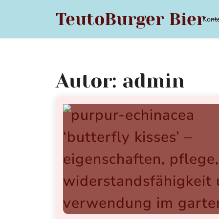
Skip
TeutoBurger Bier –
to
Kont
content
Autor:
admin