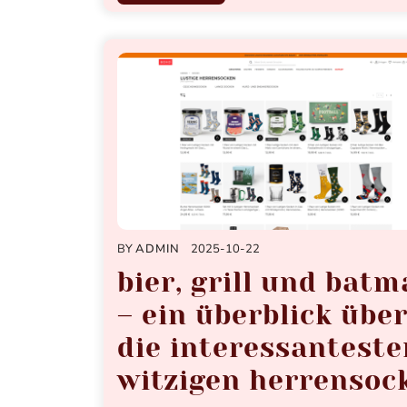
BY
ADMIN
2025-10-22
bier, grill und bat
– ein überblick übe
die interessanteste
witzigen herrensoc