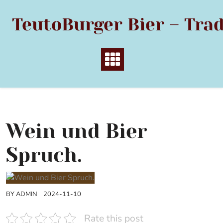
Skip
to
TeutoBurger Bier – Trad
content
Wein und Bier
Spruch.
BY
ADMIN
2024-11-10
Rate this post