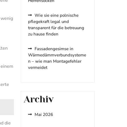
dene
Herrensocken
Wie sie eine polnische
n wenig
pflegekraft legal und
transparent für die betreuung
zu hause finden
lten
Fassadengesimse in
Wärmedämmverbundsysteme
n – wie man Montagefehler
u einem
vermeidet
serte
Archiv
Mai 2026
nd die