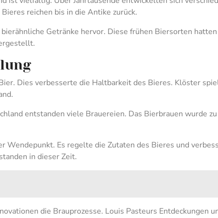
d ist vielfältig. Über Jahrtausende entwickelten sich verschie
ieres reichen bis in die Antike zurück.
bierähnliche Getränke hervor. Diese frühen Biersorten hatte
rgestellt.
klung
ier. Dies verbesserte die Haltbarkeit des Bieres. Klöster spie
and.
tschland entstanden viele Brauereien. Das Bierbrauen wurde z
er Wendepunkt. Es regelte die Zutaten des Bieres und verbes
tanden in dieser Zeit.
nnovationen die Brauprozesse. Louis Pasteurs Entdeckungen u