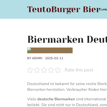
Skip
TeutoBurger Bier –
to
Kont
content
Biermarken Deu
BY
ADMIN
2025-03-11
Rate this post
Deutschland ist bekannt für seine reiche Bier
Biersorten herstellen. Verbraucher finden hier
Viele
deutsche Biermarken
sind international
beliebt. Sie sind nicht nur in Deutschland, so