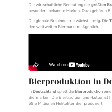
Die wirtschaftliche Bedeutung der
größten Br
besonders bekannte Marken. Dazu gehören Bud
Die globale Brauindustrie wächst stetig. Die
T
den weltweiten Biermarkt maßgeblich.
Bierproduktion in D
In
Deutschland
spielt die
Bierproduktion
eine
Biermarken. Die Biertradition und -kultur ist 
69,5 Millionen Hektoliter Bier produziert.