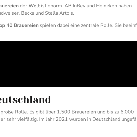
auereien
der
Welt
ist enorm. AB InBev und Heineken haben
weiser, Becks und Stella Artois.
op 40 Brauereien
spielen dabei eine zentrale Rolle. Sie beein
eutschland
 große Rolle. Es gibt über 1.500 Brauereien und bis zu 6.000
hier sehr vielfältig. Im Jahr 2021 wurden in Deutschland ungefä