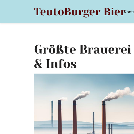
Skip
TeutoBurger Bier –
to
Kont
content
Größte Brauerei
& Infos