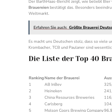
Der BarthHaas-Bericht zeigt, wie beliebt Bier
Brauereien
bestätigt das. Besonders beeindru
Weltmarkt.
Erfahren Sie auch:
Größte Brauerei Deutsc
Es macht uns Deutschen stolz, dass so viele 
Krombacher, TCB und Paulaner sind wesentlic
Die Liste der Top 40 Br
Ranking
Name der Brauerei
Auss
1
AB InBev
325,
2
Heineken
241,
3
China Resources Breweries
116,
4
Carlsberg
104,
5
Molson Coors Brewing Company
96,9