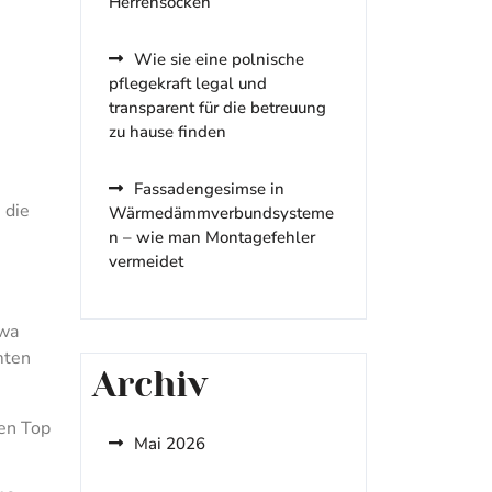
Herrensocken
Wie sie eine polnische
pflegekraft legal und
transparent für die betreuung
zu hause finden
Fassadengesimse in
 die
Wärmedämmverbundsysteme
n – wie man Montagefehler
vermeidet
twa
mten
Archiv
den Top
Mai 2026