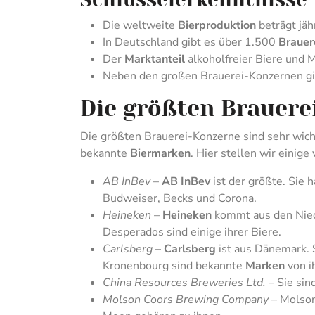
Die weltweite
Bierproduktion
beträgt jäh
In Deutschland gibt es über 1.500
Brauer
Der
Marktanteil
alkoholfreier Biere und M
Neben den großen Brauerei-Konzernen gi
Die größten Brauere
Die größten Brauerei-Konzerne sind sehr wichti
bekannte
Biermarken
. Hier stellen wir einige 
AB InBev
–
AB InBev
ist der größte. Sie
Budweiser, Becks und Corona.
Heineken
–
Heineken
kommt aus den Niede
Desperados sind einige ihrer Biere.
Carlsberg
–
Carlsberg
ist aus Dänemark. 
Kronenbourg sind bekannte
Marken
von i
China Resources Breweries Ltd.
– Sie sin
Molson Coors Brewing Company
– Molson