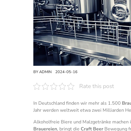
BY
ADMIN
2024-05-16
Rate this post
In Deutschland finden wir mehr als 1.500
Bra
Jahr werden weltweit etwa zwei Milliarden Hek
Alkoholfreie Biere und Malzgetränke machen
Brauereien
, bringt die
Craft Beer
Bewegung fri