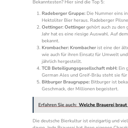
Bekanntesten? Hier sind die Top 5:
Radeberger Gruppe:
Die Nummer eins in 
Hektoliter Bier heraus. Radeberger Pilsne
Oettinger:
Oettinger
gehört auch zu den g
Jahr hat es eine riesige Auswahl. Auf de
bekannt.
Krombacher:
Krombacher
ist eine der äl
wie auch für ihren Einsatz für Umwelt und
jährlich hergestellt.
TCB Beteiligungsgesellschaft mbH:
Ein 
German Ales und Greif-Bräu steht sie für 
Bitburger Braugruppe:
Bitburger ist beka
Geschmack, der Millionen begeistert.
Erfahren Sie auch:
Welche Brauerei braut 
Die deutsche Bierkultur ist einzigartig und vie
davon. Jede Brauerei hat ihren eigenen Charak