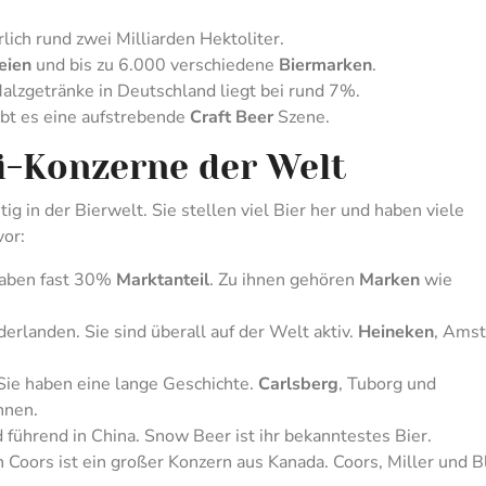
rlich rund zwei Milliarden Hektoliter.
eien
und bis zu 6.000 verschiedene
Biermarken
.
alzgetränke in Deutschland liegt bei rund 7%.
bt es eine aufstrebende
Craft Beer
Szene.
i-Konzerne der Welt
g in der Bierwelt. Sie stellen viel Bier her und haben viele
vor:
 haben fast 30%
Marktanteil
. Zu ihnen gehören
Marken
wie
rlanden. Sie sind überall auf der Welt aktiv.
Heineken
, Amst
Sie haben eine lange Geschichte.
Carlsberg
, Tuborg und
hnen.
d führend in China. Snow Beer ist ihr bekanntestes Bier.
 Coors ist ein großer Konzern aus Kanada. Coors, Miller und B