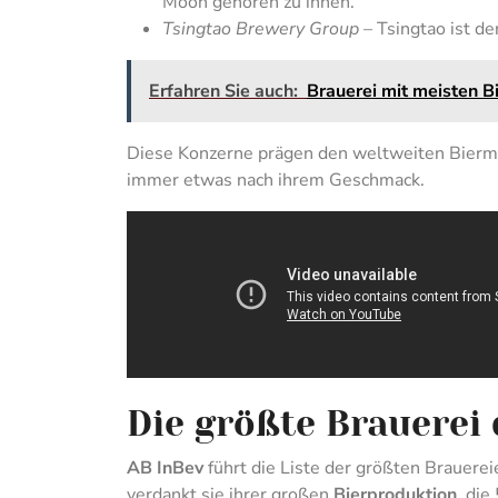
Moon gehören zu ihnen.
Tsingtao Brewery Group
– Tsingtao ist der
Erfahren Sie auch:
Brauerei mit meisten Bi
Diese Konzerne prägen den weltweiten Bierma
immer etwas nach ihrem Geschmack.
Die größte Brauerei 
AB InBev
führt die Liste der größten Brauerei
verdankt sie ihrer großen
Bierproduktion
, die