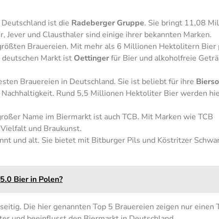
Deutschland ist die
Radeberger Gruppe
. Sie bringt 11,08 Mi
r, Jever und Clausthaler sind einige ihrer bekannten Marken.
rößten Brauereien. Mit mehr als 6 Millionen Hektolitern Bier 
m deutschen Markt ist
Oettinger
für Bier und alkoholfreie Getr
testen Brauereien in Deutschland. Sie ist beliebt für ihre
Bierso
 Nachhaltigkeit. Rund 5,5 Millionen Hektoliter Bier werden hi
großer Name im Biermarkt ist auch TCB. Mit Marken wie TCB
Vielfalt und Braukunst.
nnt und alt. Sie bietet mit Bitburger Pils und Köstritzer Schwa
5.0 Bier in Polen?
lseitig. Die hier genannten Top 5 Brauereien zeigen nur einen T
ter und beeinflusst den Biermarkt in Deutschland.