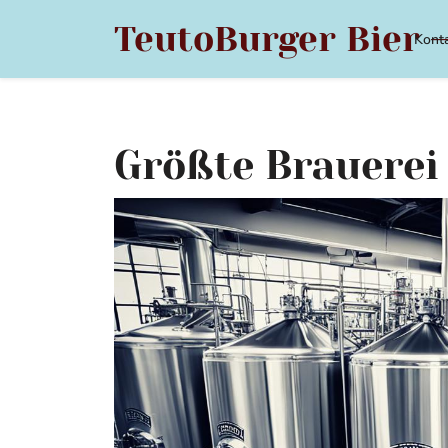
Skip
TeutoBurger Bier –
to
Kont
content
Größte Brauerei 