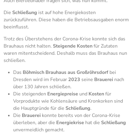
Auch Bierliebhaber fragen sich, was nun kommt.
Die
Schließung
ist auf hohe Energiekosten
zurückzuführen. Diese haben die Betriebsausgaben enorm
beeinflusst.
Trotz des Überstehens der Corona-Krise konnte sich das
Brauhaus nicht halten.
Steigende Kosten
für Zutaten
waren mitentscheidend. Deshalb muss das Brauhaus nun
schließen.
Das
Böhmisch Brauhaus
aus
Großröhrsdorf
bei
Dresden wird im Februar
2023
seine
Brauerei
nach
über 130 Jahren schließen.
Die steigenden
Energiepreise
und
Kosten
für
Vorprodukte wie Kohlensäure und Kronkorken sind
die Hauptgründe für die
Schließung
.
Die
Brauerei
konnte bereits von der Corona-Krise
überleben, aber die
Energiekrise
hat die
Schließung
unvermeidlich gemacht.